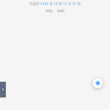
已运行
3143
天
12
时
17
分
31
秒
RSS
MAP